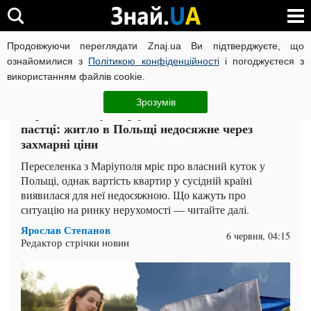
Продовжуючи переглядати Znaj.ua Ви підтверджуєте, що
ВІЙНА РОСІЇ ПРОТИ УКРАЇНИ
КОРОНАВІРУС В УКРАЇНІ І
ознайомилися з
Політикою конфіденційності
і погоджуєтеся з
використанням файлів cookie.
Головна
Українці в Польщі
ЧИТАТЬ НА РУССКОМ
Зрозумів
Втратила дім у Маріуполі й опинилася в
пастці: житло в Польщі недосяжне через
захмарні ціни
Переселенка з Маріуполя мріє про власний куток у
Польщі, однак вартість квартир у сусідній країні
виявилася для неї недосяжною. Що кажуть про
ситуацію на ринку нерухомості — читайте далі.
Ярослав Степанов
6 червня, 04:15
Редактор стрічки новин