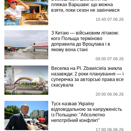
пляжах Варшави: що можна
взяти, поки сезон не закінчився
10:40 07.06.26
З Китаю — військовим літаком:
кого Польща терміново
доправила до Вроцлава і в
якому вона стані
08:00 07.06.26
Веселка на Pl. Zbawiciela зникла
назавжди: 2 роки планування — і
суперечка за авторські права все
скасувала
20:00 06.06.26
Туск назвав Україну
відповідальною за напруженість
із Польщею: "Абсолютно
непотрібний конфлікт"
17:00 06.06.26