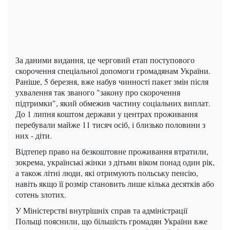
За даними видання, це черговий етап поступового
скорочення спеціальної допомоги громадянам України.
Раніше, 5 березня, вже набув чинності пакет змін після
ухвалення так званого "закону про скорочення
підтримки", який обмежив частину соціальних виплат.
До 1 липня коштом держави у центрах проживання
перебували майже 11 тисяч осіб, і близько половини з
них - діти.
Відтепер право на безкоштовне проживання втратили,
зокрема, українські жінки з дітьми віком понад один рік,
а також літні люди, які отримують польську пенсію,
навіть якщо її розмір становить лише кілька десятків або
сотень злотих.
У Міністерстві внутрішніх справ та адміністрації
Польщі пояснили, що більшість громадян України вже