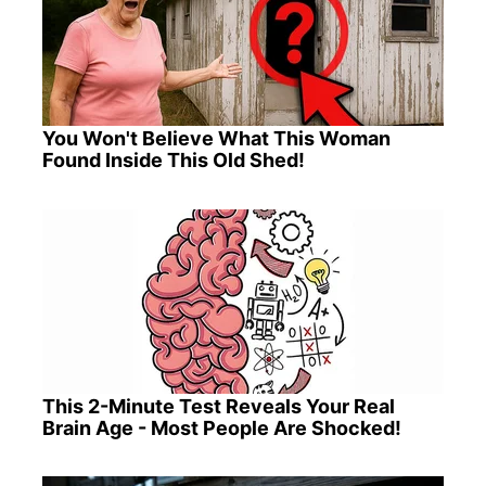
You Won't Believe What This Woman
Found Inside This Old Shed!
This 2-Minute Test Reveals Your Real
Brain Age - Most People Are Shocked!