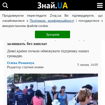
Продовжуючи переглядати Znaj.ua Ви підтверджуєте, що
ВІЙНА РОСІЇ ПРОТИ УКРАЇНИ
КОРОНАВІРУС В УКРАЇНІ І
ознайомилися з
Політикою конфіденційності
і погоджуєтеся з
використанням файлів cookie.
Головна
Українці в Польщі
ЧИТАТЬ НА РУССКОМ
Зрозумів
У ЄС скоротили допомогу біженцям: українців
залишать без виплат
Деякі країни почали обмежувати підтримку наших
громадян.
Олена Романчук
5 липня, 14:05
Редактор стрічки новин