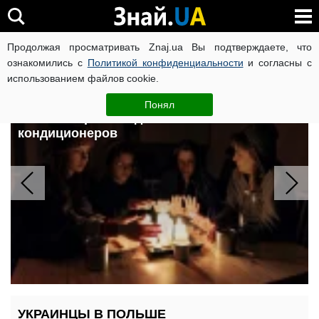
Продолжая просматривать Znaj.ua Вы подтверждаете, что
ВОЙНА РОССИИ ПРОТИВ УКРАИНЫ
КОРОНАВИРУС В 
ознакомились с
Политикой конфиденциальности
и согласны с
использованием файлов cookie.
Графики отключения света на 7
августа: украинцев предупредили об
Понял
опасном времени для
кондиционеров
УКРАИНЦЫ В ПОЛЬШЕ