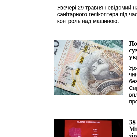
Увечері 29 травня невідомий н
санітарного гелікоптера під ча
контроль над машиною.
По
су
ук
Ур
чин
бе
Єв
впл
пр
38
Mi
зі