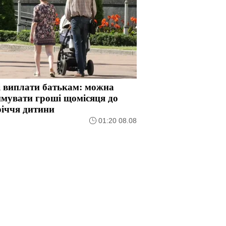
і виплати батькам: можна
мувати гроші щомісяця до
річчя дитини
01:20 08.08