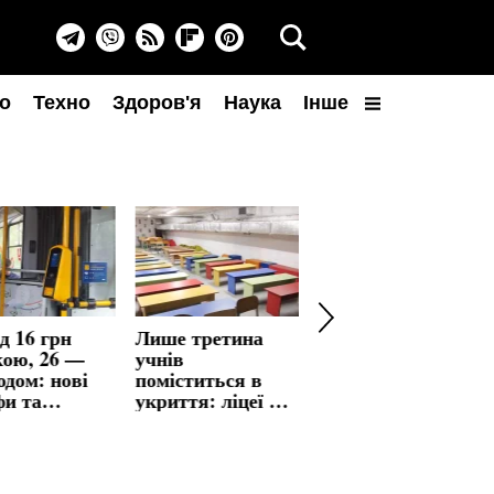
о
Техно
Здоров'я
Наука
Інше
д 16 грн
Лише третина
Черги до 70 авто
кою, 26 —
учнів
на кордоні з
дом: нові
поміститься в
Польщею: ДПСУ
фи та
укриття: ліцеї не
радить уникати
фи до 460
зможуть перейти
четверга-п'ятниці
на очне навчання
та вихідних