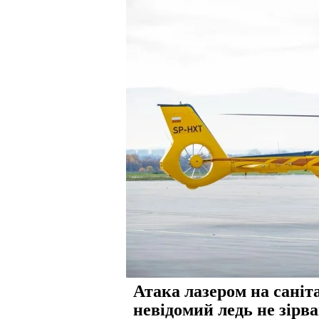
Атака лазером на саніт
невідомий ледь не зірв