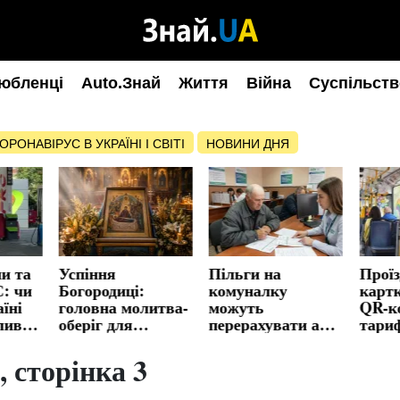
юбленці
Auto.Знай
Життя
Війна
Суспільств
ОРОНАВІРУС В УКРАЇНІ І СВІТІ
НОВИНИ ДНЯ
ни та
Успіння
Пільги на
Проїз
: чи
Богородиці:
комуналку
карт
їні
головна молитва-
можуть
QR-ко
ливна
оберіг для
перерахувати або
тари
захисту дітей та
скасувати: ПФУ
штра
родини
назвав причини
грн
 сторінка 3