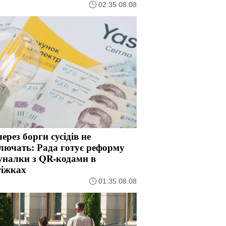
02:35 08.08
через борги сусідів не
лючать: Рада готує реформу
уналки з QR-кодами в
тіжках
01:35 08.08