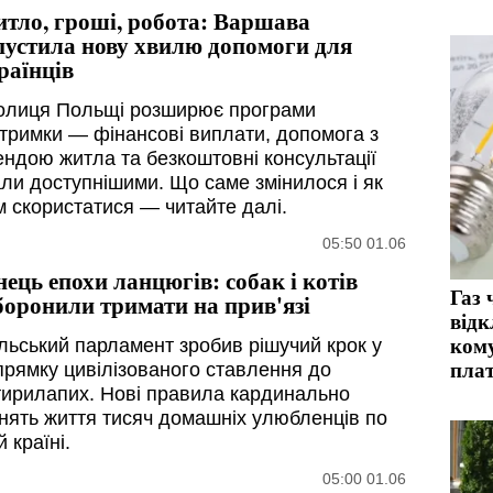
тло, гроші, робота: Варшава
пустила нову хвилю допомоги для
раїнців
олиця Польщі розширює програми
дтримки — фінансові виплати, допомога з
ендою житла та безкоштовні консультації
али доступнішими. Що саме змінилося і як
м скористатися — читайте далі.
05:50 01.06
нець епохи ланцюгів: собак і котів
Газ 
боронили тримати на прив'язі
відк
ком
льський парламент зробив рішучий крок у
пла
прямку цивілізованого ставлення до
тирилапих. Нові правила кардинально
інять життя тисяч домашніх улюбленців по
й країні.
05:00 01.06