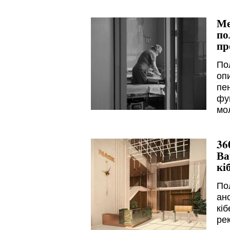
Ме
по
пр
По
оп
пен
фу
мо
36
Ва
кі
По
ан
кі
рек