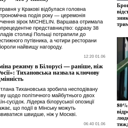
Бро
 травня у Кракові відбулася головна
відс
строномічна подія року — церемонія
зник
учення зірок MICHELIN. Варшава отримала
три
зпрецедентне представництво: одразу 38
кладів столиці Польщі потрапили до
естижного путівника, а чотири ресторани
бороли найвищу нагороду.
12:20 01.06
міна режиму в Білорусі — раніше, ніж
Росії»: Тихановська назвала ключову
дмінність
ітлана Тихановська зробила несподівану
яву щодо політичного майбутнього двох
їн-сусідок. Лідерка білоруської опозиції
80%
ажає, що події в Мінську можуть
відр
звиватися швидше, ніж у Москві.
люде
тиж
06:40 01.06