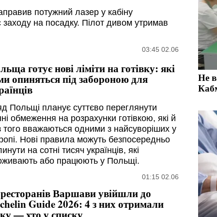
аправив потужний лазер у кабіну
с заходу на посадку. Пілот дивом утримав
03:45 02.06
льща готує нові ліміти на готівку: які
Не 
ми опиняться під забороною для
Кабм
раїнців
яд Польщі планує суттєво переглянути
ні обмеження на розрахунки готівкою, які й
з того вважаються одними з найсуворіших у
ропі. Нові правила можуть безпосередньо
инути на сотні тисяч українців, які
оживають або працюють у Польщі.
01:15 02.06
 ресторанів Варшави увійшли до
chelin Guide 2026: 4 з них отримали
рку — хто у списку