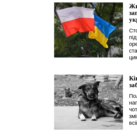
Жи
за
ук
Ст
пі
ор
ст
ци
Кі
за
По
на
чо
зм
всі