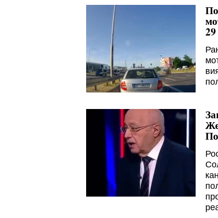
По
мо
29
Ра
мо
ви
пол
За
Же
По
Ро
Со
ка
по
пр
ре