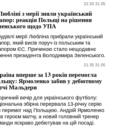
22:20 31.05
Любліні з мерії зняли український
апор: реакція Польщі на рішення
ленського щодо УПА
будівлі мерії Любліна прибрали український
пор, який висів поруч із польським та
апором ЄС. Причиною стало нещодавнє
шення президента Володимира Зеленського.
21:35 31.05
раїна вперше за 13 років перемогла
льщу: Ярмоленко забив у дебютному
тчі Мальдери
торичний вечір для українського футболу:
ціональна збірна перервала 13-річну серію
з перемог над Польщею. Андрій Ярмоленко
ав героєм матчу, а новий головний тренер
манди яскраво дебютував на цій посаді.