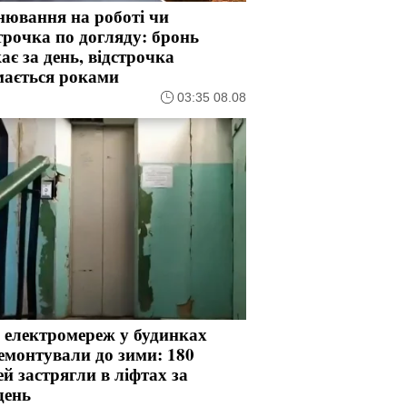
нювання на роботі чи
трочка по догляду: бронь
ає за день, відстрочка
мається роками
03:35 08.08
 електромереж у будинках
емонтували до зими: 180
й застрягли в ліфтах за
день