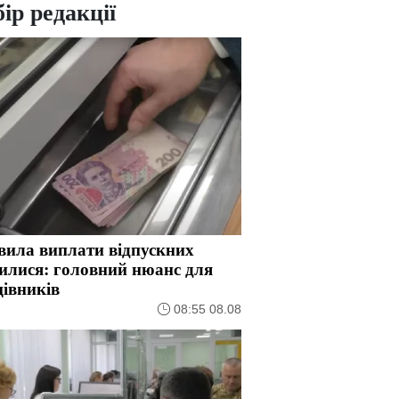
ір редакції
вила виплати відпускних
илися: головний нюанс для
івників
08:55 08.08