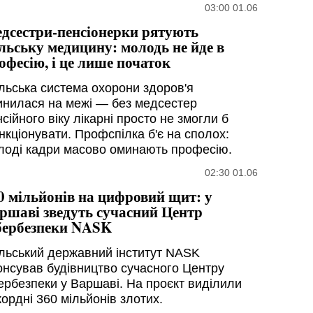
03:00 01.06
дсестри-пенсіонерки рятують
льську медицину: молодь не йде в
офесію, і це лише початок
льська система охорони здоров'я
инилася на межі — без медсестер
сійного віку лікарні просто не змогли б
нкціонувати. Профспілка б'є на сполох:
лоді кадри масово оминають професію.
02:30 01.06
0 мільйонів на цифровий щит: у
ршаві зведуть сучасний Центр
бербезпеки NASK
льський державний інститут NASK
онсував будівництво сучасного Центру
бербезпеки у Варшаві. На проєкт виділили
ордні 360 мільйонів злотих.