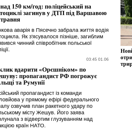
над 150 км/год: поліцейський на
тоциклі загинув у ДТП під Варшавою
 травня
нкова аварія в Пясечно забрала життя водія
тоцикла. Як з'ясувалося пізніше, загиблим
явився чинний співробітник польської
іції.
Нов
отри
03:45 01.06
три
клик вдарити «Орєшніком» по
шуву: пропагандист РФ погрожує
льщі та Румунії
сійський пропагандист із команди
ловйова у прямому ефірі федерального
налу озвучив план ракетного удару по
льському місту Жешув. Його заява
олунала з відвертим глузуванням над
акцією країн НАТО.