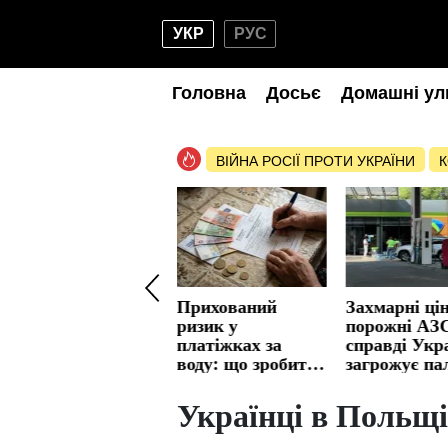
УКР
РУС
Головна
Досьє
Домашні ул
ВІЙНА РОСІЇ ПРОТИ УКРАЇНИ
К
ПФУ платитиме
Прихований
Захмарні ці
допомогу без
ризик у
порожні АЗС
страхового стажу:
платіжках за
справді Укра
гроші отримають
воду: що зробити,
загрожує па
люди від 65 років
аби не платити
криза
та особи з
зайвого
Українці в Польщі,
інвалідністю