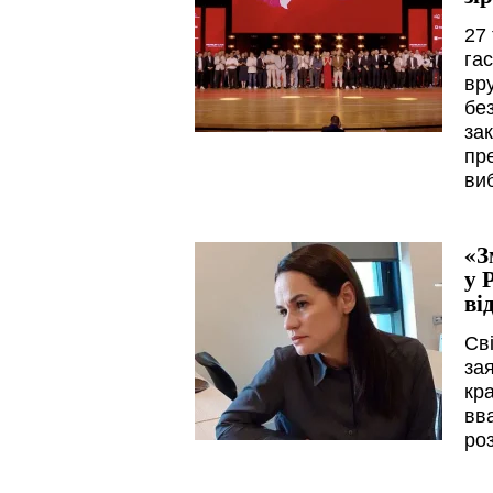
27
га
вр
бе
за
пр
ви
«З
у 
ві
Св
за
кра
вв
ро