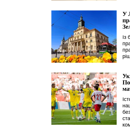
У 
пр
Зе
Із 
пра
пр
рі
Ук
По
ма
Іс
на
бе
ст
ко