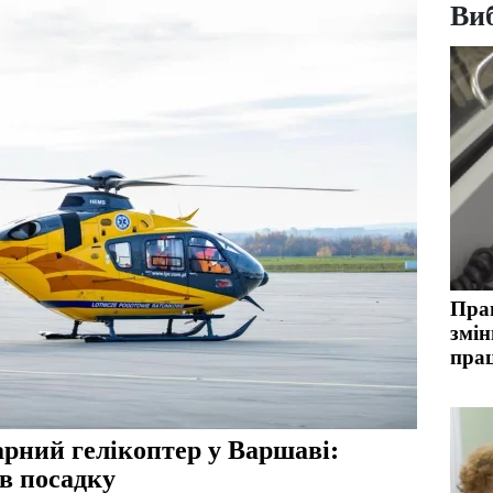
Виб
Пра
змін
прац
арний гелікоптер у Варшаві:
ав посадку